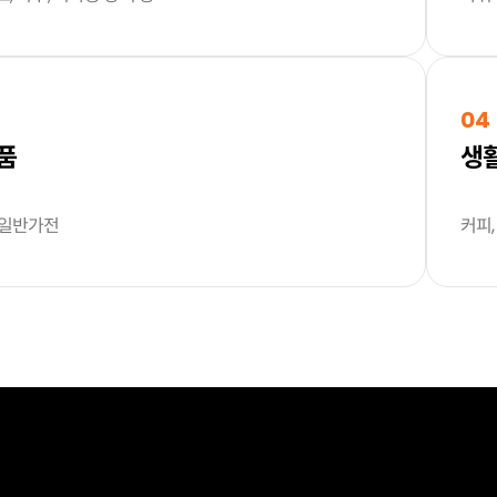
04
품
생
 일반가전
커피,