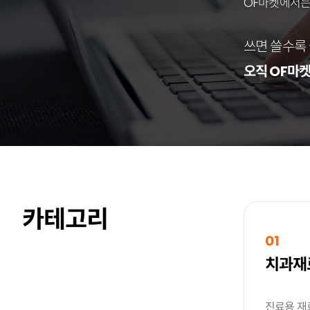
OF마켓에서는 
쓰면 쓸수록 
오직 OF마켓
카테고리
01
치과재
진료용 재료