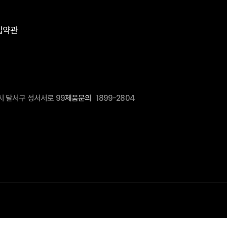
입약관
역시 달서구 성서서로 99
제품문의
1899-2804