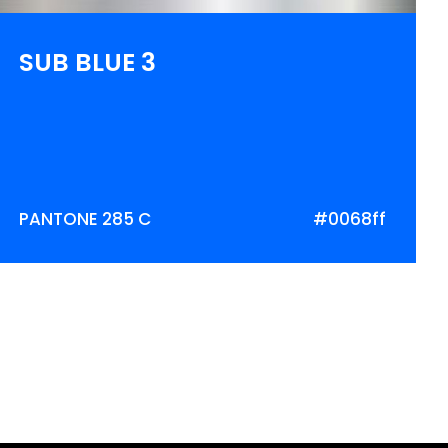
SUB BLUE 3
PANTONE 285 C
#0068ff