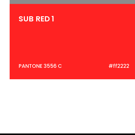
SUB RED 1
PANTONE 3556 C
#ff2222