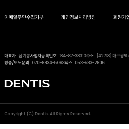
이메일무단수집거부
개인정보처리방침
회원가
대표자
심기봉
사업자등록번호
134-87-38310
주소
[42718] 대구광
방송/보도문의
070-8834-5093
팩스
053-583-2806
Copyright (C) Dentis. All Rights Reserved.