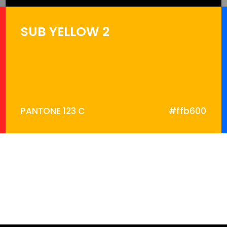
SUB YELLOW 2
PANTONE 123 C
#ffb600