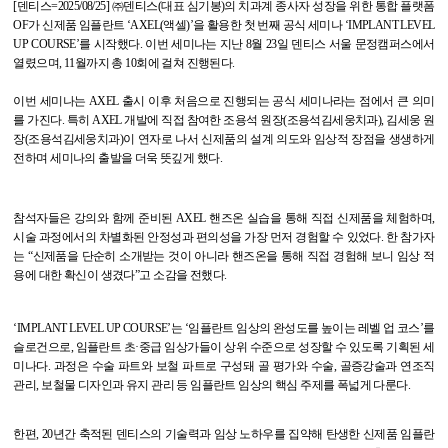
[
덴티스
=2025/08/25]
㈜덴티스
(
대표 심기봉
)
의 치과계 종사자 성장을 위한 통합 플랫폼
OF
가 신제품 임플란트
‘AXEL(
액셀
)’
을 활용한 첫 번째 공식 세미나
‘IMPLANT LEVEL
UP COURSE’
를 시작했다
.
이번 세미나는 지난
8
월
23
일 덴티스 서울 문정캠퍼스에서
열렸으며
, 11
월까지 총
10
회에 걸쳐 진행된다
.
이번 세미나는
AXEL
출시 이후 처음으로 진행되는 공식 세미나
라는 점에서 큰 의미
를 가진다
.
특히
AXEL
개발에 직접 참여한 조용석 원장
(
조용석김세웅치과
),
김세웅 원
장
(
조용석김세웅치과
)
이 연자로 나서 신제품의 설계 의도와 임상적 장점을 생생하게
전하며 세미나의 출발을 더욱 뜻깊게 했다
.
참석자들은 강의와 함께 준비된
AXEL
핸즈온 실습을 통해 직접 신제품을 체험하며
,
시술 과정에서의 차별화된 안정성과 편의성을 가장 먼저 경험할 수 있었다
.
한 참가자
는
“
신제품을 단순히 소개받는 것이 아니라 핸즈온을 통해 직접 경험해 보니 임상 적
용에 대한 확신이 생겼다
”
고 소감을 전했다
.
‘
IMPLANT LEVEL UP COURSE’
는
‘
임플란트 임상의 완성도를 높이는 레벨 업 코스
’
를
슬로건으로
,
임플란트 초
·
중급 임상가들이 상위 수준으로 성장할 수 있도록 기획된 세
미나다
.
과정은 수술 파트와 보철 파트로 구성돼 골 평가와 수술
,
골증강술과 연조직
관리
,
보철물 디자인과 유지 관리 등 임플란트 임상의 핵심 주제를 폭넓게 다룬다
.
한편
, 20
년간 축적된 덴티스의 기술력과 임상 노하우를 집약해 탄생한 신제품 임플란