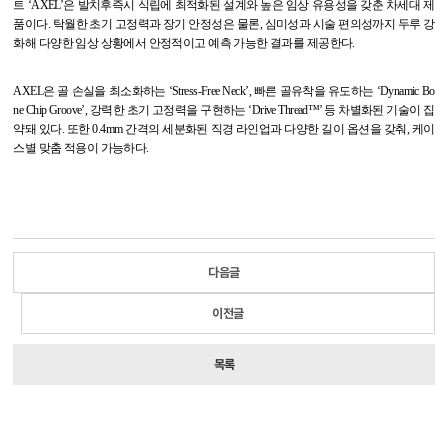
트
‘AXEL’
은 발치후즉시 식립에 최적화된 설계와 높은 임상 유용성을 갖춘 차세대 제
품이다
.
탁월한 초기 고정력과 장기 안정성은 물론
,
심미성과 시술 편의성까지 두루 강
화해 다양한 임상 상황에서 안정적이고 예측 가능한 결과를 제공한다
.
AXEL
은 골 손실을 최소화하는
‘Stress-Free Neck’,
빠른 골유착을 유도하는
‘Dynamic Bo
ne Chip Groove’,
강력한 초기 고정력을 구현하는
‘Drive Thread™’
등 차별화된 기술이 집
약돼 있다
.
또한
0.4mm
간격의 세분화된 직경 라인업과 다양한 길이 옵션을 갖춰
,
케이
스별 맞춤 적용이 가능하다
.
다음글
이전글
목록